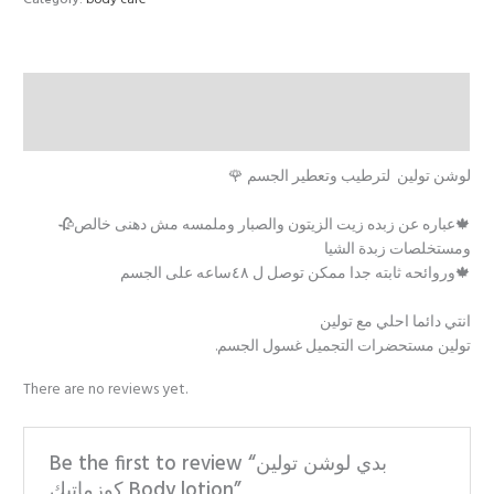
Description
Reviews (0)
لوشن تولين لترطيب وتعطير الجسم 🌹
🍁عباره عن زبده زيت الزيتون والصبار وملمسه مش دهنى خالص🥀
ومستخلصات زبدة الشيا
🍁وروائحه ثابته جدا ممكن توصل ل ٤٨ساعه على الجسم
انتي دائما احلي مع تولين
تولين مستحضرات التجميل غسول الجسم.
There are no reviews yet.
Be the first to review “بدي لوشن تولين
كوزماتيك Body lotion”