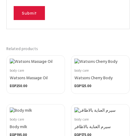
Related products
body care
body care
Watsons Massage Oil
Watsons Cherry Body
EGP
250.00
EGP
125.00
body care
body care
Body milk
سيرم العناية بالاظافر
EGP
195.00
EGP
175.00