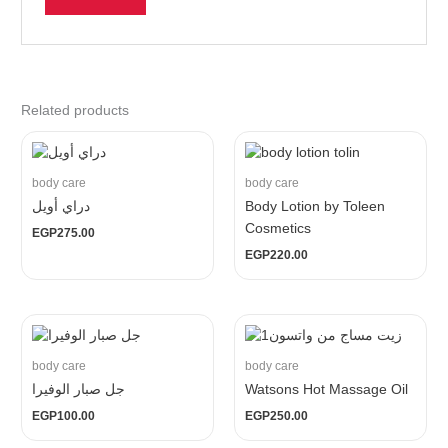
Related products
body care
body care
دراي أويل
Body Lotion by Toleen
Cosmetics
EGP
275.00
EGP
220.00
body care
body care
جل صبار الوفيرا
Watsons Hot Massage Oil
EGP
100.00
EGP
250.00